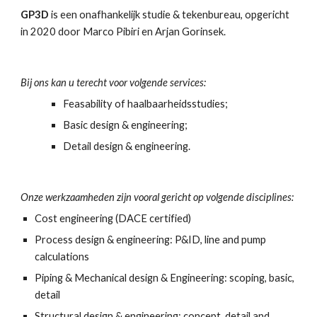
GP3D 
is een onafhankelijk studie & tekenbureau, opgericht 
in 2020 door Marco Pibiri en Arjan Gorinsek.
Bij ons kan u terecht voor volgende services:
Feasability of haalbaarheidsstudies;
Basic 
d
esign & 
e
ngineering;
Detail 
d
esign & 
e
ngineering.
Onze werkzaamheden zijn vooral gericht op volgende disciplines:
Cost engineering (DACE certified)
Process design & engineering: P&ID, line and pump 
calculations
Piping & Mechanical 
design & 
Engineering: scoping, basic, 
detail
Structural 
d
esign & 
engineering: concept, detail and 